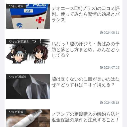
ワキガ対策
デオエースEX(プラス)の口コミ評
判。使ってみたら驚愕の効果とバ
ランス
2024.08.11
ワキガ衣類消臭
汚なっ！脇の汗ジミ・黄ばみの予
防と落とし方まとめ。みんなどう
してる？
2024.07.02
ワキガ体験談
脇は臭くないのに服が臭いのはな
ぜ？どうすればニオイ消える？
2024.05.18
ワキガ対策
ノアンデの定期購入の解約方法と
返金保証の条件と注意すること！