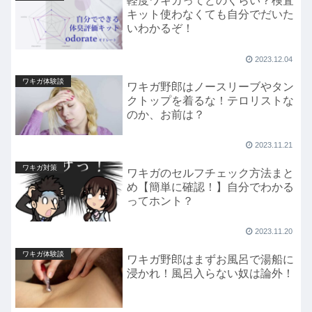
軽度ワキガってどのくらい？検査
キット使わなくても自分でだいた
いわかるぞ！
2023.12.04
ワキガ体験談
ワキガ野郎はノースリーブやタン
クトップを着るな！テロリストな
のか、お前は？
2023.11.21
ワキガ対策
ワキガのセルフチェック方法まと
め【簡単に確認！】自分でわかる
ってホント？
2023.11.20
ワキガ体験談
ワキガ野郎はまずお風呂で湯船に
浸かれ！風呂入らない奴は論外！