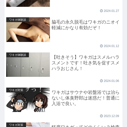
2024.01.27
ワキガ体験談
脇毛の永久脱毛はワキガのニオイ
軽減にかなり有効だぞ！
2024.01.12
ワキガ体験談
【吐きそう】ワキガはスメルハラ
スメントです！吐き気を促すスメ
ハラおじさん！
2024.01.06
ワキガ対策
ワキガはサウナや岩盤浴では治ら
ないし体臭野郎は迷惑だ！普通に
入浴で良い。
2023.12.09
ワキガ対策