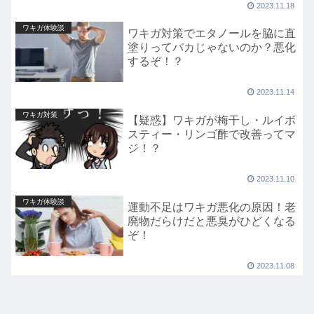
2023.11.18
ワキガ体験談
ワキガ対策でエタノールを脇に直
塗りってバカじゃないのか？悪化
するぞ！？
2023.11.14
ワキガ対策
【疑惑】ワキガが梅干し・ルイボ
スティー・リンゴ酢で改善ってマ
ジ！？
2023.11.10
ワキガ体験談
運動不足はワキガ悪化の原因！老
廃物だらけだと悪臭がひどくなる
ぞ！
2023.11.08