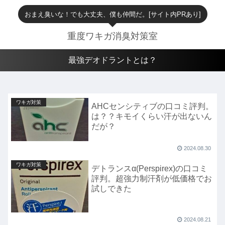
おまえ臭いな！でも大丈夫、僕も仲間だ。[サイト内PRあり]
重度ワキガ消臭対策室
最強デオドラントとは？
ワキガ対策
AHCセンシティブの口コミ評判。
は？？キモイくらい汗が出ないん
だが？
2024.08.30
ワキガ対策
デトランスα(Perspirex)の口コミ
評判。超強力制汗剤が低価格でお
試しできた
2024.08.21