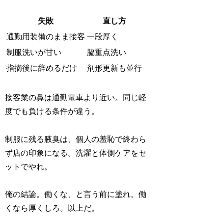
失敗
直し方
通勤用装備のまま接客
一段厚く
制服洗いが甘い
脇重点洗い
指摘後に辞めるだけ
剤形更新も並行
接客業の鼻は通勤電車より近い。同じ軽
度でも負ける条件が違う。
制服に残る腋臭は、個人の羞恥で終わら
ず店の印象になる。洗濯と体側ケアをセ
ットでやれ。
俺の結論。働くな、と言う前に塗れ。働
くなら厚くしろ。以上だ。