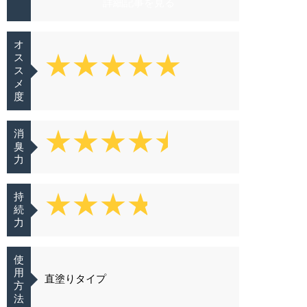
詳細記事を見る
オ
★★★★★
ス
ス
メ
度
★★★★★
消
臭
力
★★★★★
持
続
力
使
用
直塗りタイプ
方
法