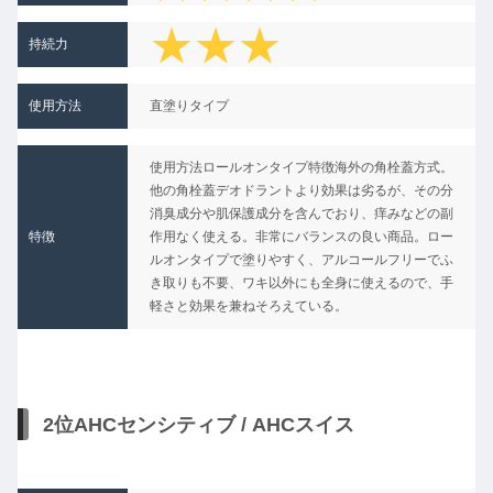
★★★
持続力
★
使用方法
直塗りタイプ
★★
使用方法ロールオンタイプ特徴海外の角栓蓋方式。
他の角栓蓋デオドラントより効果は劣るが、その分
消臭成分や肌保護成分を含んでおり、痒みなどの副
特徴
作用なく使える。非常にバランスの良い商品。ロー
ルオンタイプで塗りやすく、アルコールフリーでふ
き取りも不要、ワキ以外にも全身に使えるので、手
軽さと効果を兼ねそろえている。
2位AHCセンシティブ / AHCスイス