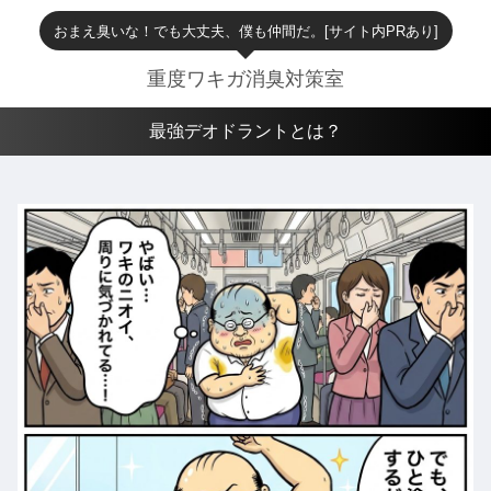
おまえ臭いな！でも大丈夫、僕も仲間だ。[サイト内PRあり]
重度ワキガ消臭対策室
最強デオドラントとは？