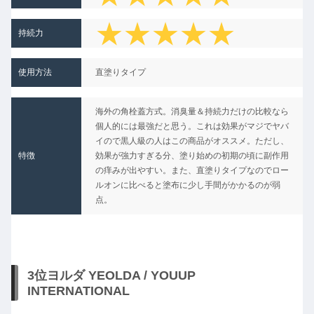
★
★★★★★
持続力
使用方法
直塗りタイプ
海外の角栓蓋方式。消臭量＆持続力だけの比較なら
個人的には最強だと思う。これは効果がマジでヤバ
イので黒人級の人はこの商品がオススメ。ただし、
特徴
効果が強力すぎる分、塗り始めの初期の頃に副作用
の痒みが出やすい。また、直塗りタイプなのでロー
ルオンに比べると塗布に少し手間がかかるのが弱
点。
3位ヨルダ YEOLDA / YOUUP
INTERNATIONAL