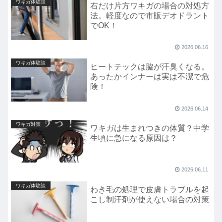
ワキガ体験談
右だけ片方ワキガの場合の対処方
法。軽度なので市販デオドラント
でOK！
2026.06.16
ワキガ体験談
ヒートテックは脇が汗臭くなる。
あったかインナーは実は不潔で危
険！
2026.06.14
ワキガ対策
ワキガは生まれつきの体質？中学
生頃に急になる原因は？
2026.06.11
ワキガ体験談
わき毛の処理で皮膚トラブルを起
こし制汗剤が使えない場合の対策