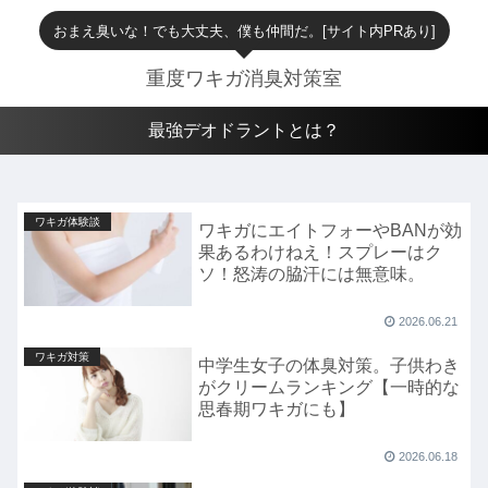
おまえ臭いな！でも大丈夫、僕も仲間だ。[サイト内PRあり]
重度ワキガ消臭対策室
最強デオドラントとは？
ワキガ体験談
ワキガにエイトフォーやBANが効
果あるわけねえ！スプレーはク
ソ！怒涛の脇汗には無意味。
2026.06.21
ワキガ対策
中学生女子の体臭対策。子供わき
がクリームランキング【一時的な
思春期ワキガにも】
2026.06.18