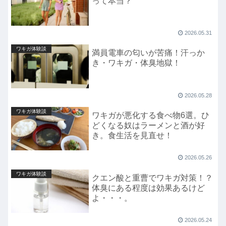
って本当？
2026.05.31
ワキガ体験談
満員電車の匂いが苦痛！汗っか
き・ワキガ・体臭地獄！
2026.05.28
ワキガ体験談
ワキガが悪化する食べ物6選。ひ
どくなる奴はラーメンと酒が好
き。食生活を見直せ！
2026.05.26
ワキガ体験談
クエン酸と重曹でワキガ対策！？
体臭にある程度は効果あるけど
よ・・・。
2026.05.24