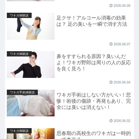
2026.06.09
ワキガ体験談
足クサ！アルコール消毒の効果
は？ 足の臭いを一瞬で消す方法
2026.06.07
ワキガ体験談
鼻をすすられる原因？臭いんだ
よ！ワキガ野郎は周りの人の反応
を良く見ろ！
2026.06.04
ワキガ手術体験談
ワキガ手術はしない方がいい！悲
惨！術後の傷跡・再発もあり、完
全には臭いは消えない！
2026.06.02
ワキガ体験談
思春期の高校生のワキガは一時的