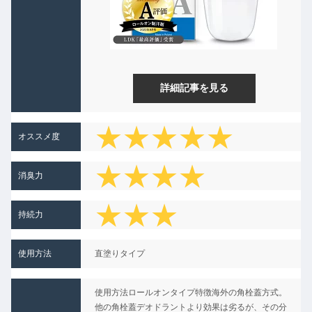
詳細記事を見る
★★★★★
オススメ度
★★★★
消臭力
★★★
持続力
★
使用方法
直塗りタイプ
★★
使用方法ロールオンタイプ特徴海外の角栓蓋方式。
他の角栓蓋デオドラントより効果は劣るが、その分