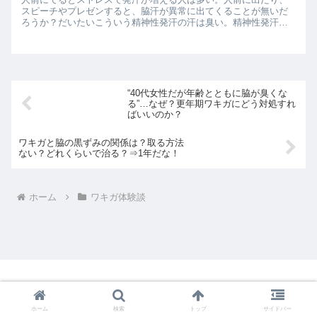
スピーチやプレゼンすると、脇汗が異常に出てくることが無いだ
ろうか？だいたいこういう精神性発汗の汗は臭い。精神性発汗
（Psychogenic sweating）は、ストレスや不安、興奮...
“40代女性だが年齢とともに脇が臭くな
る”…なぜ？更年期ワキガにどう対処すれ
ばいいのか？
ワキガと脇の黒ずみの関係は？取る方法
ない？どれくらいで治る？⇒1年だな！
ホーム
ワキガ体験談
重度ワキガ消臭対策室
ホーム
検索
トップ
サイドバー