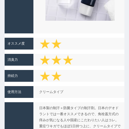
★★
オススメ度
★★★
消臭力
★★
★★
持続力
★★
★
使用方法
クリームタイプ
★★
日本製の制汗＋防菌タイプの制汗剤。日本のデオド
★
ラントでは一番オススメできるので、角栓蓋方式の
痒みが気になる人や国産にこだわりたい人はコレ。
重症ワキガでもほぼ1日持つ上に、クリームタイプで