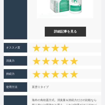
詳細記事を見る
★★★★
オススメ度
★★★★★
消臭力
★
★★★★★
持続力
使用方法
直塗りタイプ
海外の角栓蓋方式。消臭量＆持続力だけの比較なら
個人的には最強だと思う。これは効果がマジでヤバ