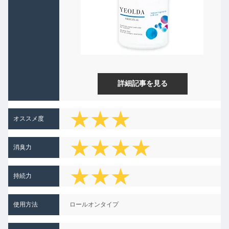
詳細記事を見る
★★★
オススメ度
★★★★
消臭力
★★
★★★
持続力
★
使用方法
ロールオンタイプ
★★