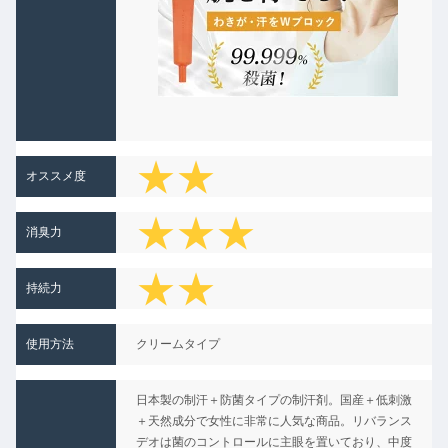
★★
オススメ度
★★★
消臭力
★★
★★
持続力
★★
★
使用方法
クリームタイプ
★★
日本製の制汗＋防菌タイプの制汗剤。国産＋低刺激
★
＋天然成分で女性に非常に人気な商品。リバランス
デオは菌のコントロールに主眼を置いており、中度