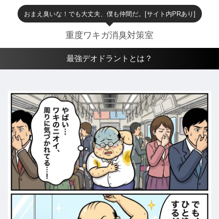
おまえ臭いな！でも大丈夫、僕も仲間だ。[サイト内PRあり]
重度ワキガ消臭対策室
最強デオドラントとは？