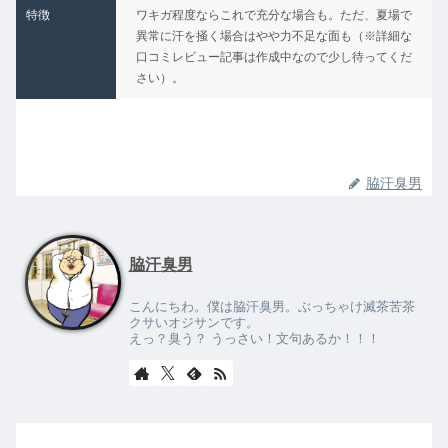
特徴
ワキガ程度ならこれで充分な場合も。ただ、夏場で
異常に汗を掻く場合はやや力不足な面も（※詳細な
口コミレビュー記事は作成中なので少し待ってくだ
さい）。
脇汗臭男
脇汗臭男
こんにちわ。僕は脇汗臭男。ぶっちゃけ滅茶苦茶
クサいオジサンです。
えっ？臭う？ うっさい！文句あるか！！！