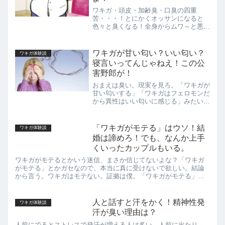
ワキガ・頭皮・加齢臭・口臭の四重
苦・・・！とにかくオッサンになると
色々と臭くなる！全身からムワ～と悪臭
が出るようになるから、いろいろと気を
使っていくことが大切だ。ワキガ頭皮加
齢臭口臭意外かもしれないが、頭皮はア
ワキガが甘い匂い？いい匂い？
ワキガ体験談
ポクリン腺が少ないのでワキガに...
寝言いってんじゃねえ！この公
害野郎が！
おまえは臭い。現実を見ろ。「ワキガが
甘い匂いする」「ワキガはフェロモンだ
から異性はいい匂いに感じる」みたいな
夢物語な話が世の中に出回っている
が・・・ハッキリ言う。現実を見ろ。お
まえは臭い。ただ臭いだけの公害だ。ワ
「ワキガがモテる」はウソ！結
ワキガ体験談
キガが良いニオイだっていうな...
婚は諦めろ！でも、なんか上手
くいったカップルもいる。
ワキガがモテるとかいう迷信、まさか信じてないよな？「ワキガ
がモテる」とかガセなので、本当に真に受けないで欲しい。結論
から言う。ワキガはモテない。証拠は僕。「ワキガがモテる」と
いう迷信を信じて、悪臭をまき散らして歩いてたりしたら彼女な
んてでき...
人と話すと汗をかく！精神性発
ワキガ体験談
汗が臭い理由は？
人前にでるとストレスで発汗が増える人は多い。人前に出たり、