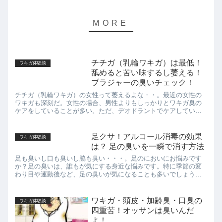
チチガ（乳輪ワキガ）は最低！
ワキガ体験談
舐めると苦い味するし萎える！
ブラジャーの臭いチェック！
チチガ（乳輪ワキガ）の女性って萎えるよな・・。最近の女性の
ワキガも深刻だ。女性の場合、男性よりもしっかりとワキガ臭の
ケアをしていることが多い。ただ、デオドラントでケアしている
のは脇の下だけのことも多く、陰部（スソガ）や乳輪（チチガ）
は放置さ...
足クサ！アルコール消毒の効果
ワキガ体験談
は？ 足の臭いを一瞬で消す方法
足も臭いし口も臭いし脇も臭い・・・。足のにおいにお悩みです
か？足の臭いは、誰もが気にする身近な悩みです。特に季節の変
わり目や運動後など、足の臭いが気になることも多いでしょう。
しかし、正しい対処法を知らないまま放置してしまうと、さらに
悪化する...
ワキガ・頭皮・加齢臭・口臭の
ワキガ体験談
四重苦！オッサンは臭いんだ
よ！