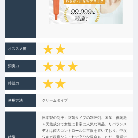
★★
オススメ度
★★★
消臭力
★★
★★
持続力
★★
★
使用方法
クリームタイプ
★★
日本製の制汗＋防菌タイプの制汗剤。国産＋低刺激
★
＋天然成分で女性に非常に人気な商品。リバランス
デオは菌のコントロールに主眼を置いており、中度
特徴
ワキガ程度ならこれで充分な場合も。ただ、夏場で