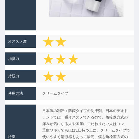
★★
オススメ度
★★★
消臭力
★★
★★
持続力
★★
★
使用方法
クリームタイプ
★★
日本製の制汗＋防菌タイプの制汗剤。日本のデオド
★
ラントでは一番オススメできるので、角栓蓋方式の
痒みが気になる人や国産にこだわりたい人はコレ。
重症ワキガでもほぼ1日持つ上に、クリームタイプで
特徴
使いやすく清涼感もあって最高。僕も角栓蓋方式の