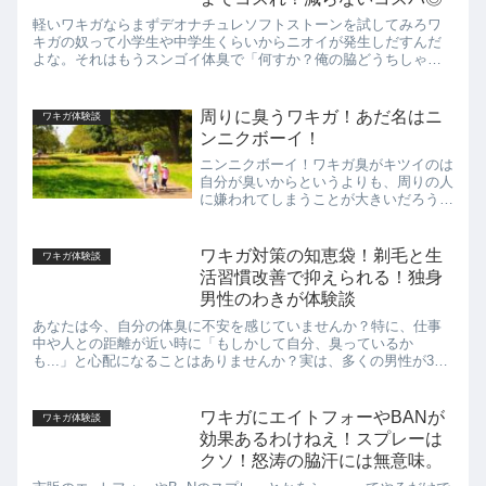
軽いワキガならまずデオナチュレソフトストーンを試してみろワ
キガの奴って小学生や中学生くらいからニオイが発生しだすんだ
よな。それはもうスンゴイ体臭で「何すか？俺の脇どうちしゃっ
たん？！」ってなるわけ。そこで、最初はドラッグストアで売っ
ているデ...
周りに臭うワキガ！あだ名はニ
ワキガ体験談
ンニクボーイ！
ニンニクボーイ！ワキガ臭がキツイのは
自分が臭いからというよりも、周りの人
に嫌われてしまうことが大きいだろう。
周りに臭うワキガ臭は公害だ。汚物扱い
されても文句は言えない。一言でワキガ
と言っても、実はニオイの種類は7タイ
ワキガ対策の知恵袋！剃毛と生
ワキガ体験談
プが存在する。ワキガのニ...
活習慣改善で抑えられる！独身
男性のわきが体験談
あなたは今、自分の体臭に不安を感じていませんか？特に、仕事
中や人との距離が近い時に「もしかして自分、臭っているか
も...」と心配になることはありませんか？実は、多くの男性が30
歳を過ぎた頃から体臭の変化を感じ始めます。特にワキガの症状
は、こ...
ワキガにエイトフォーやBANが
ワキガ体験談
効果あるわけねえ！スプレーは
クソ！怒涛の脇汗には無意味。