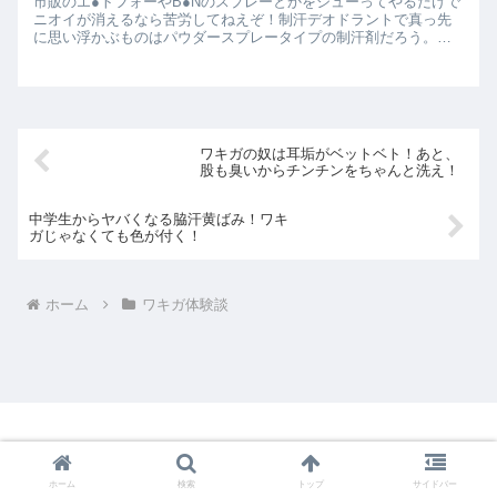
市販のエ●トフォーやB●Nのスプレーとかをシューってやるだけで
ニオイが消えるなら苦労してねえぞ！制汗デオドラントで真っ先
に思い浮かぶものはパウダースプレータイプの制汗剤だろう。エ
イトフォーやBANなどだ。定番商品なので使っている人も多いの
で...
ワキガの奴は耳垢がベットベト！あと、
股も臭いからチンチンをちゃんと洗え！
中学生からヤバくなる脇汗黄ばみ！ワキ
ガじゃなくても色が付く！
ホーム
ワキガ体験談
重度ワキガ消臭対策室
ホーム
検索
トップ
サイドバー