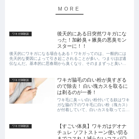
後天的にある日突然ワキガにな
ワキガ体験談
った！加齢臭＋腋臭の悪臭モン
スターに！！
後天的にワキガになる場合もある！ワキガってのは、一般的には
先天的な要因によって引き起こされることが多い。つまりほぼ遺
伝なんだ。基本的に思春期から臭くなり、そのままずっと臭いこ
とがほとんだ。僕もそうだった。だけどな・・・。稀に、加齢に
伴って後...
ワキガ脇毛の白い粉が臭すぎる
ワキガ体験談
ので除去！ 白い塊カスを取るに
は剃るのが一番！
ワキ毛に臭～い白い粉付いてる奴はワキ
ガな脇の下のワキ毛に白い粉（塊カス）
が付着していて、白いカスを取ってニオ
イを嗅いでみると、失神するくらい臭か
った経験はないか？いや僕のことなんだ
けどな。最初は「なんだ、この白い粉
【すごい体臭】ワキガはデオナ
ワキガ体験談
は？塩か？」って思ったんだ...
チュレ ソフトストーン使い切る
までコスれ！減らないコスパ◎