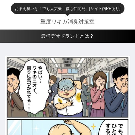
おまえ臭いな！でも大丈夫、僕も仲間だ。[サイト内PRあり]
重度ワキガ消臭対策室
最強デオドラントとは？