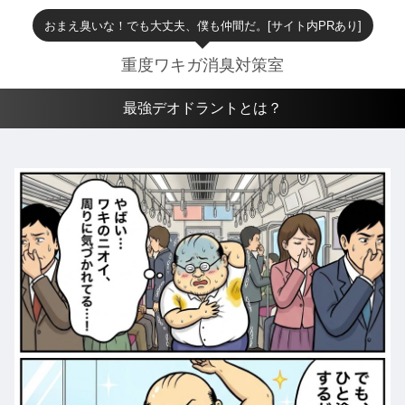
おまえ臭いな！でも大丈夫、僕も仲間だ。[サイト内PRあり]
重度ワキガ消臭対策室
最強デオドラントとは？