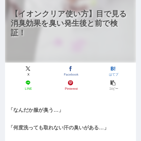
【イオンクリア使い方】目で見る
消臭効果を臭い発生後と前で検
証！
X
Facebook
はてブ
LINE
Pinterest
コピー
「なんだか服が臭う…」
「何度洗っても取れない汗の臭いがある…」