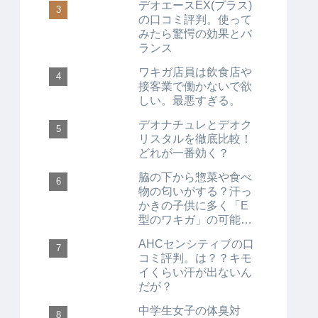
デオエースEX(プラス)
の口コミ評判。使って
みたら驚愕の効果とバ
ランス
ワキガ店員は飲食店や
接客業で働かないで欲
しい。最悪すぎる。
デオナチュレとデオク
リスタルを徹底比較！
どれが一番効く？
脇の下から惣菜や食べ
物の匂いがする？汗っ
かきの子供に多く「E
型のワキガ」の可能性
もある。
AHCセンシティブの口
コミ評判。は？？キモ
イくらい汗が出ないん
だが？
中学生女子の体臭対