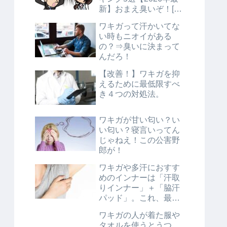
新】おまえ臭いぞ！[最
強海外デオドラント]
ワキガって汗かいてな
い時もニオイがある
の？⇒臭いに決まって
んだろ！
【改善！】ワキガを抑
えるために最低限すべ
き４つの対処法。
ワキガが甘い匂い？い
い匂い？寝言いってん
じゃねえ！この公害野
郎が！
ワキガや多汗におすす
めのインナーは「汗取
りインナー」＋「脇汗
パッド」。これ、最
強。
ワキガの人が着た服や
タオルを使うとうつ