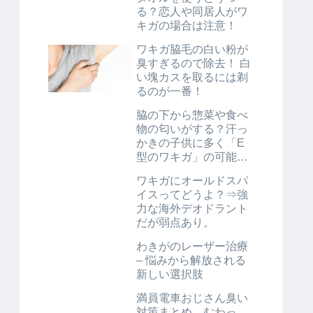
る？恋人や同居人がワ
キガの場合は注意！
ワキガ脇毛の白い粉が
臭すぎるので除去！ 白
い塊カスを取るには剃
るのが一番！
脇の下から惣菜や食べ
物の匂いがする？汗っ
かきの子供に多く「E
型のワキガ」の可能性
もある。
ワキガにオールドスパ
イスってどうよ？⇒強
力な海外デオドラント
だが弱点あり。
わきがのレーザー治療
– 悩みから解放される
新しい選択肢
満員電車おじさん臭い
対策まとめ。むわっ