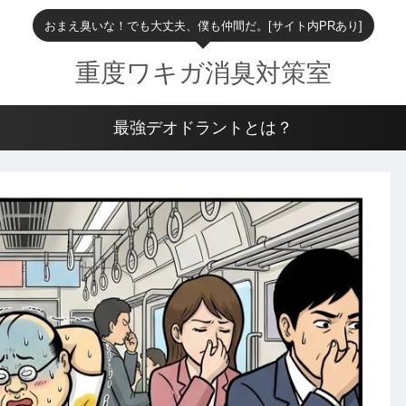
おまえ臭いな！でも大丈夫、僕も仲間だ。[サイト内PRあり]
重度ワキガ消臭対策室
最強デオドラントとは？