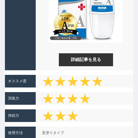
詳細記事を見る
★★★★★
オススメ度
★★★★
消臭力
★★★
持続力
★
使用方法
直塗りタイプ
★★