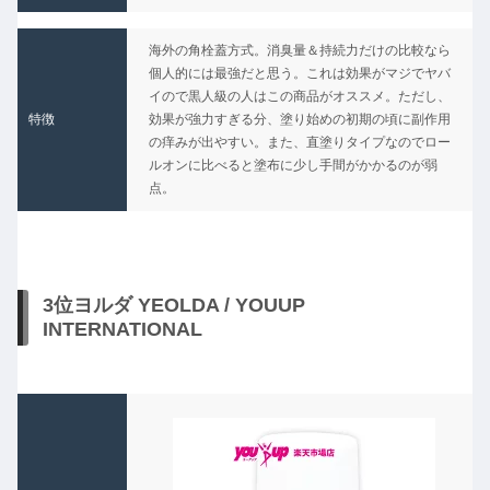
海外の角栓蓋方式。消臭量＆持続力だけの比較なら
個人的には最強だと思う。これは効果がマジでヤバ
イので黒人級の人はこの商品がオススメ。ただし、
特徴
効果が強力すぎる分、塗り始めの初期の頃に副作用
の痒みが出やすい。また、直塗りタイプなのでロー
ルオンに比べると塗布に少し手間がかかるのが弱
点。
3位ヨルダ YEOLDA / YOUUP
INTERNATIONAL