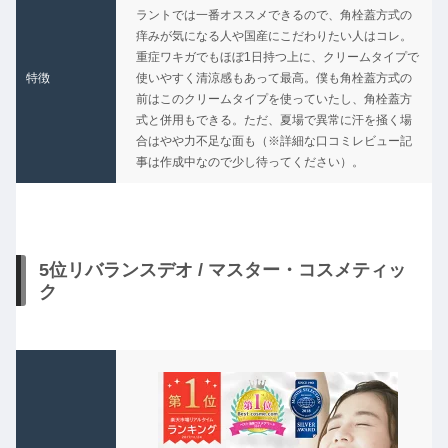
★
ラントでは一番オススメできるので、角栓蓋方式の
痒みが気になる人や国産にこだわりたい人はコレ。
重症ワキガでもほぼ1日持つ上に、クリームタイプで
特徴
使いやすく清涼感もあって最高。僕も角栓蓋方式の
前はこのクリームタイプを使っていたし、角栓蓋方
式と併用もできる。ただ、夏場で異常に汗を掻く場
合はやや力不足な面も（※詳細な口コミレビュー記
事は作成中なので少し待ってください）。
5位リバランスデオ / マスター・コスメティッ
ク