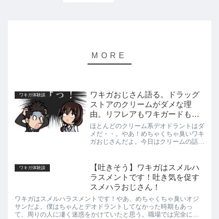
ワキガおじさん語る。ドラッグ
ワキガ体験談
ストアのクリームがダメな理
由。リフレアもワキガードもク
デオも・・・。
ほとんどのクリーム系デオドラントはダ
メだ・・。やあ！めちゃくちゃ臭いワキ
ガおじさんだよ。今日はクリームの話を
語ろう。ワキガ用のデオドラントの人気
商品はクリームタイプだろう。商品の種
類も多く、ドラッグストアで手軽に入手
【吐きそう】ワキガはスメルハ
ワキガ体験談
できる市販デオドラントで...
ラスメントです！吐き気を促す
スメハラおじさん！
ワキガはスメルハラスメントです！やあ、めちゃくちゃ臭いオジ
サンだよ。僕はちゃんとデオドラントしてなかった時期もあっ
て、周りの人に凄く迷惑をかけていたと思う。職場では完全にス