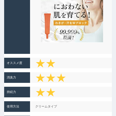
★★
オススメ度
★★★
消臭力
★★
★★
持続力
★★
★
使用方法
クリームタイプ
★★