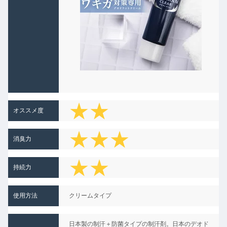
★★
オススメ度
★★★
消臭力
★★
★★
持続力
★★
★
使用方法
クリームタイプ
★★
日本製の制汗＋防菌タイプの制汗剤。日本のデオド