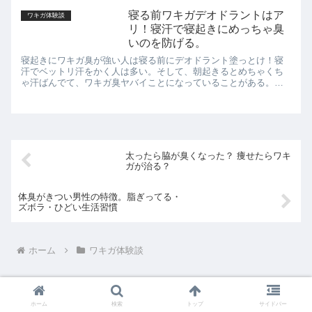
ているデ...
寝る前ワキガデオドラントはア
ワキガ体験談
リ！寝汗で寝起きにめっちゃ臭
いのを防げる。
寝起きにワキガ臭が強い人は寝る前にデオドラント塗っとけ！寝
汗でベットリ汗をかく人は多い。そして、朝起きるとめちゃくち
ゃ汗ばんでて、ワキガ臭ヤバイことになっていることがある。こ
のような場合に、寝る前にデオドラントでケアするのはありだ。
その他に...
太ったら脇が臭くなった？ 痩せたらワキ
ガが治る？
体臭がきつい男性の特徴。脂ぎってる・
ズボラ・ひどい生活習慣
ホーム
ワキガ体験談
ホーム
検索
トップ
サイドバー