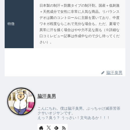
日本製の制汗＋防菌タイプの制汗剤。国産＋低刺激
★
＋天然成分で女性に非常に人気な商品。リバランス
デオは菌のコントロールに主眼を置いており、中度
特徴
ワキガ程度ならこれで充分な場合も。ただ、夏場で
異常に汗を掻く場合はやや力不足な面も（※詳細な
口コミレビュー記事は作成中なので少し待ってくだ
さい）。
脇汗臭男
脇汗臭男
こんにちわ。僕は脇汗臭男。ぶっちゃけ滅茶苦茶
クサいオジサンです。
えっ？臭う？ うっさい！文句あるか！！！