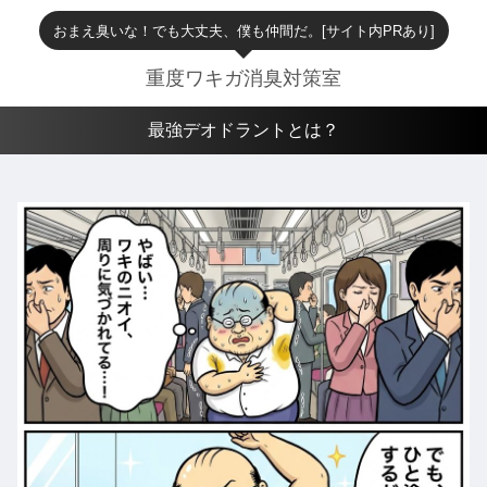
おまえ臭いな！でも大丈夫、僕も仲間だ。[サイト内PRあり]
重度ワキガ消臭対策室
最強デオドラントとは？