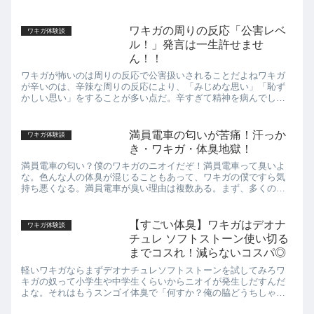
メハラおじさんだな。自分でも吐きそうになるようなニオイなん
だ。きっと...
ワキガの周りの反応「公害レベ
ワキガ体験談
ル！」発言は一生許せませ
ん！！
ワキガが怖いのは周りの反応で公害扱いされることだよねワキガ
が辛いのは、辛辣な周りの反応により、「みじめな思い」「恥ず
かしい思い」をすることが多い点だ。辛すぎて精神を病んでしま
う人も多い。僕も思春期から重度ワキガなので、よくわかる。と
にかく早...
満員電車の匂いが苦痛！汗っか
ワキガ体験談
き・ワキガ・体臭地獄！
満員電車の匂い？僕のワキガのニオイだぞ！満員電車って臭いよ
な。色んな人の体臭が混じることもあって、ワキガの僕ですら気
持ち悪くなる。満員電車が臭い理由は複数ある。まず、多くの人
が密集していることで各人の体臭や汗、衣服からのニオイが混ざ
り合い、...
【すごい体臭】ワキガはデオナ
ワキガ体験談
チュレ ソフトストーン使い切る
までコスれ！減らないコスパ◎
軽いワキガならまずデオナチュレソフトストーンを試してみろワ
キガの奴って小学生や中学生くらいからニオイが発生しだすんだ
よな。それはもうスンゴイ体臭で「何すか？俺の脇どうちしゃっ
たん？！」ってなるわけ。そこで、最初はドラッグストアで売っ